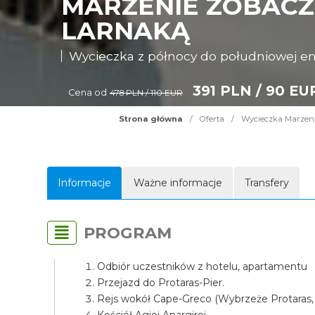
MARZENIE ZOBACZY
LARNAKĄ
Wycieczka z północy do południowej e
391 PLN / 90 EU
Cena od
478 PLN / 110 EUR
Strona główna
/
Oferta
/
Wycieczka Marzenie
Informacje
Ważne informacje
Transfery
PROGRAM
Odbiór uczestników z hotelu, apartamentu
Przejazd do Protaras-Pier.
Rejs wokół Cape-Greco (Wybrzeże Protaras,