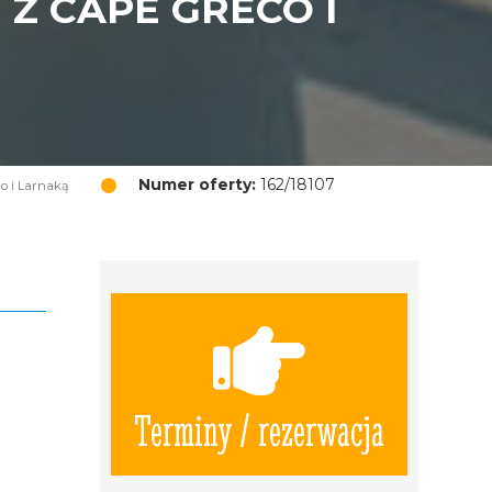
Z CAPE GRECO I
Numer oferty:
162/18107
co i Larnaką
Terminy / rezerwacja