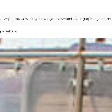
t
Twoja poczta
Winiety
Słowacja
Przewodnik
Delegacje zagraniczn
g obiektów