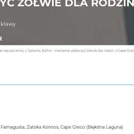
Ć ŻÓŁWIE DLA RODZIN 
nklawy
R
 rejs poranny z Salamis, Bafra - marzenie zobaczyć żółwie dla rodzin z Cape Gre
 Famagusta, Zatoka Konnos, Cape Greco (Błękitna Laguna)