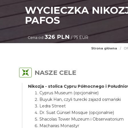
WYCIECZKA NIKOZJ
PAFOS
326 PLN
/ 75 EUR
Cena od
Strona główna
/
Of
NASZE CELE
Nikozja - stolica Cypru Północnego i Połudn
Cyprus Museum (opcjonalnie)
Buyuk Han, czyli turecki zajazd osmański
Ledra Strreet
Dr. Suat Günsel Mosque (opcjonalnie)
Shacolas Tower Muzeum i Obserwatorium
Machairas Monastyr