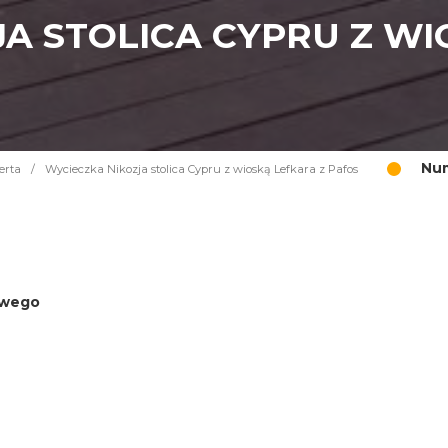
A STOLICA CYPRU Z WI
Num
erta
/
Wycieczka Nikozja stolica Cypru z wioską Lefkara z Pafos
iowego