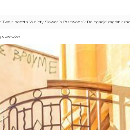
t
Twoja poczta
Winiety
Słowacja
Przewodnik
Delegacje zagraniczn
g obiektów