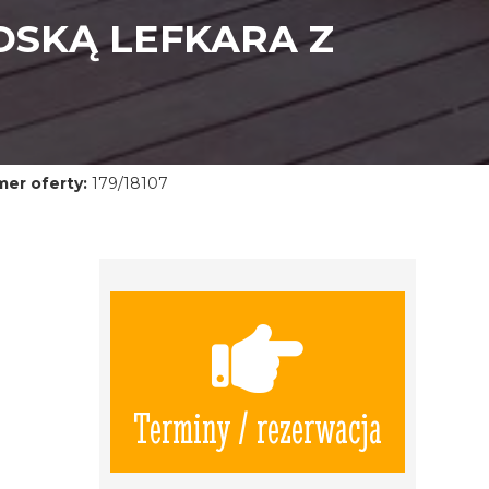
OSKĄ LEFKARA Z
er oferty:
179/18107
Terminy / rezerwacja