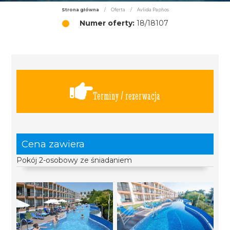
Strona główna
/
Oferta
/
Avlida Paphos
Numer oferty:
18/18107
Terminy / rezerwacja
Cena zawiera
Pokój 2-osobowy ze śniadaniem