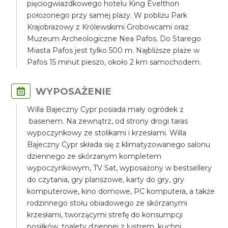
pięciogwiazdkowego hotelu King Evelthon
położonego przy samej plaży. W pobliżu Park
Krajobrazowy z Królewskimi Grobowcami oraz
Muzeum Archeologiczne Nea Pafos. Do Starego
Miasta Pafos jest tylko 500 m. Najbliższe plaże w
Pafos 15 minut pieszo, około 2 km samochodem.
WYPOSAŻENIE
Willa Bajeczny Cypr posiada mały ogródek z
basenem. Na zewnątrz, od strony drogi taras
wypoczynkowy ze stolikami i krzesłami. Willa
Bajeczny Cypr składa się z klimatyzowanego salonu
dziennego ze skórzanym kompletem
wypoczynkowym, TV Sat, wyposażony w bestsellery
do czytania, gry planszowe, karty do gry, gry
komputerowe, kino domowe, PC komputera, a także
rodzinnego stołu obiadowego ze skórzanymi
krzesłami, tworzącymi strefę do konsumpcji
posiłków, toalety dziennej z lustrem, kuchni