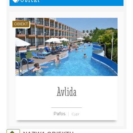
OBIEKT
Avlida
Pafos
Cypr