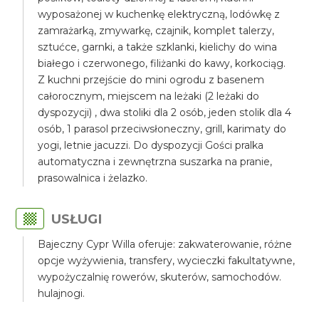
wyposażonej w kuchenkę elektryczną, lodówkę z
zamrażarką, zmywarkę, czajnik, komplet talerzy,
sztućce, garnki, a także szklanki, kielichy do wina
białego i czerwonego, filiżanki do kawy, korkociąg.
Z kuchni przejście do mini ogrodu z basenem
całorocznym, miejscem na leżaki (2 leżaki do
dyspozycji) , dwa stoliki dla 2 osób, jeden stolik dla 4
osób, 1 parasol przeciwsłoneczny, grill, karimaty do
yogi, letnie jacuzzi. Do dyspozycji Gości pralka
automatyczna i zewnętrzna suszarka na pranie,
prasowalnica i żelazko.
USŁUGI
Bajeczny Cypr Willa oferuje: zakwaterowanie, różne
opcje wyżywienia, transfery, wycieczki fakultatywne,
wypożyczalnię rowerów, skuterów, samochodów.
hulajnogi.