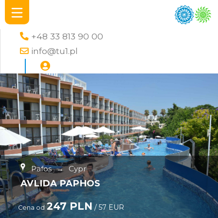
+48 33 813 90 00
info@tu1.pl
Pafos
→
Cypr
AVLIDA PAPHOS
247 PLN
/ 57 EUR
Cena od