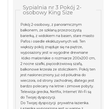
Sypialnia nr 3 Pokój 2-
osobowy King Size
Pokój 2-osobowy, z panoramicznym
balkonem, ze szklaną przezroczystą
barierką, z widokiem na basen, stare miasto
Pafos i osiedle ekskluzywnych wili. Ten
większy pokój znajduje się na piętrze,
wyposażony jest w wygodne drewniane
łóżko małżeńskie o rozmiarze 200x200 cm,
2 nocne szafki, pięciodrzwiową szafą,
balkonowe krzesła ze stoliczkiem. Pokój ten
jest nasłoneczniony już od półudnia do
wieczora, od strony zachodniej, dlatego jest
bardzo polecany na letnie i zimowe pobyty.
Telewizja grecka, Netflix, Internet Wi-Fi są
do Twojej dyspozycji.
Do Twojej dyspozycji prywatna łazienka.
Łazienka wyposażona jest w wannę z