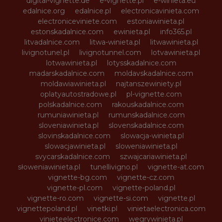
digital-vignette.de
e-vignette.pl
e-winieta.eu
edalnice.org
edalnice.pl
electronicavinieta.com
electroniceviniete.com
estoniawinieta.pl
estonskadalnice.com
ewinieta.pl
info365.pl
litvadalnice.com
litwa-winieta.pl
litwawinieta.pl
livignotunel.pl
livignotunnel.com
lotvawinieta.pl
lotwawinieta.pl
lotysskadalnice.com
madarskadalnice.com
moldavskadalnice.com
moldawiawinieta.pl
najtanszewiniety.pl
oplatyautostradowe.pl
pl-vignette.com
polskadalnice.com
rakouskadalnice.com
rumuniawinieta.pl
rumunskadalnice.com
sloveniawinieta.pl
slovenskadalnice.com
slovinskadalnice.com
slowacja-winieta.pl
slowacjawinieta.pl
sloweniawinieta.pl
svycarskadalnice.com
szwajcariawinieta.pl
słoweniawinieta.pl
tunellivigno.pl
vignette-at.com
vignette-bg.com
vignette-cz.com
vignette-pl.com
vignette-poland.pl
vignette-ro.com
vignette-si.com
vignette.pl
vignettepoland.pl
vinetki.pl
vinietaelectronica.com
vinieteelectronice.com
wegrywinieta.pl