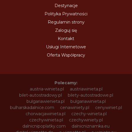
Destynacje
Polityka Prywatności
Regulamin strony
Zaloguj się
Kontakt
Usługi Internetowe
Oferta Współpracy
Polecamy:
austria-winieta.pl
austriawinieta.pl
bilet-autostradowy.pl
bilety-autostradowe.pl
bulgariawienieta.pl
bulgariawinieta.pl
bulharskadalnice.com
cenawiniety.pl
cenywiniet.pl
chorwacjawinieta.pl
czechy-winieta.pl
czechywinieta.pl
czechywiniety.pl
dalnicnipoplatky.com
dalnicniznamka.eu