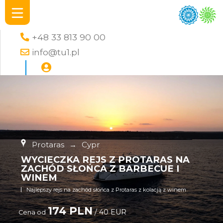
+48 33 813 90 00
info@tu1.pl
Protaras
→
Cypr
WYCIECZKA REJS Z PROTARAS NA
ZACHÓD SŁOŃCA Z BARBECUE I
WINEM
Najlepszy rejs na zachód słońca z Protaras z kolacją z winem
174 PLN
/ 40 EUR
Cena od