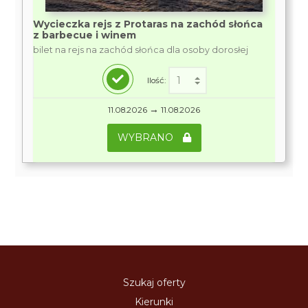
Wycieczka rejs z Protaras na zachód słońca
z barbecue i winem
bilet na rejs na zachód słońca dla osoby dorosłej
Ilość:
→
11.08.2026
11.08.2026
WYBRANO
Szukaj oferty
Kierunki