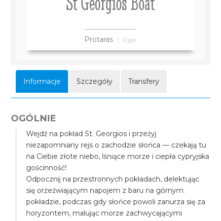
St Georgios Boat
Protaras
Cypr
Informacje
Szczegóły
Transfery
OGÓLNIE
Wejdź na pokład St. Georgios i przeżyj
niezapomniany rejs o zachodzie słońca — czekają tu
na Ciebie złote niebo, lśniące morze i ciepła cypryjska
gościnność!
Odpocznij na przestronnych pokładach, delektując
się orzeźwiającym napojem z baru na górnym
pokładzie, podczas gdy słońce powoli zanurza się za
horyzontem, malując morze zachwycającymi