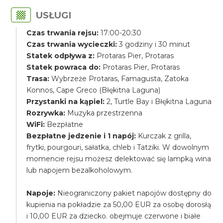
USŁUGI
Czas trwania rejsu:
17:00-20:30
Czas trwania wycieczki:
3 godziny i 30 minut
Statek odpływa z:
Protaras Pier, Protaras
Statek powraca do:
Protaras Pier, Protaras
Trasa:
Wybrzeże Protaras, Famagusta, Zatoka
Konnos, Cape Greco (Błękitna Laguna)
Przystanki na kąpiel:
2, Turtle Bay i Błękitna Laguna
Rozrywka:
Muzyka przestrzenna
WiFi:
Bezpłatne
Bezpłatne jedzenie i 1 napój:
Kurczak z grilla,
frytki, pourgouri, sałatka, chleb i Tatziki. W dowolnym
momencie rejsu możesz delektować się lampką wina
lub napojem bezalkoholowym.
Napoje:
Nieograniczony pakiet napojów dostępny do
kupienia na pokładzie za 50,00 EUR za osobę dorosłą
i 10,00 EUR za dziecko. obejmuje czerwone i białe