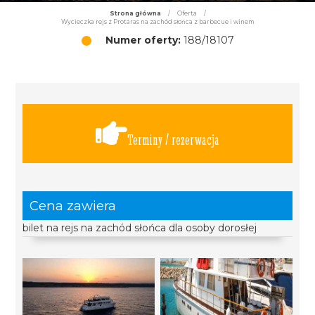
Strona główna
/
Oferta
/
Wycieczka rejs z Protaras na zachód słońca z barbecue i winem
Numer oferty:
188/18107
Terminy / rezerwacja
Cena zawiera
bilet na rejs na zachód słońca dla osoby dorosłej