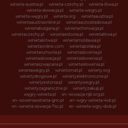
winieta-austria.pl
winieta-czechy.pl
winieta-litwa.pl
winieta-słowacja.pl
winieta-wegry.pl
winieta-węgry.pl
winieta.org
winietaaustria.pl
winietaaustriaonline.pl
winietaautostradowa.pl
winietabulgaria.pl
winietachorwacja.pl
winietaczechy.pl
winietaestonia.pl
winietalitwa.pl
winietalotwa.pl
winietamoldawia.pl
winietaonline.com
winietapolska.pl
winietarumunia.pl
winietaslovenia.pl
winietaslowacja.pl
winietaslowenia.pl
winietaszwajcaria.pl
winietasłowenia.pl
winietawegry.pl
winietomat.pl
winiety.org
winietydrogowe.pl
winietyelektroniczne.pl
winietyestonia.pl
winietywegry.pl
winietyzagraniczne.pl
winietyzakup.pl
węgry-winieta.pl
xn--sowacja-njb.org.pl
xn--soweniawinieta-gnc.pl
xn--wgry-winieta-4vb.pl
xn--winieta-sowacja-7sc.pl
xn--winieta-wgry-dwb.pl