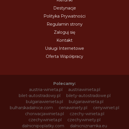
Destynacje
Polityka Prywatności
Regulamin strony
Zaloguj się
Kontakt
Usługi Internetowe
Oferta Współpracy
Polecamy:
austria-winieta.pl
austriawinieta.pl
bilet-autostradowy.pl
bilety-autostradowe.pl
bulgariawienieta.pl
bulgariawinieta.pl
bulharskadalnice.com
cenawiniety.pl
cenywiniet.pl
chorwacjawinieta.pl
czechy-winieta.pl
czechywinieta.pl
czechywiniety.pl
dalnicnipoplatky.com
dalnicniznamka.eu