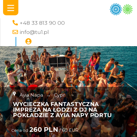
+48 33 813 90 00
info@tu1.pl
Ayia Napa
→
Cypr
WYCIECZKA FANTASTYCZNA
IMPREZA NA ŁODZI Z DJ NA
POKŁADZIE Z AYIA NAPY PORTU
260 PLN
/ 60 EUR
Cena od