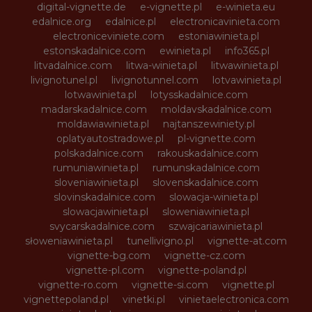
digital-vignette.de
e-vignette.pl
e-winieta.eu
edalnice.org
edalnice.pl
electronicavinieta.com
electroniceviniete.com
estoniawinieta.pl
estonskadalnice.com
ewinieta.pl
info365.pl
litvadalnice.com
litwa-winieta.pl
litwawinieta.pl
livignotunel.pl
livignotunnel.com
lotvawinieta.pl
lotwawinieta.pl
lotysskadalnice.com
madarskadalnice.com
moldavskadalnice.com
moldawiawinieta.pl
najtanszewiniety.pl
oplatyautostradowe.pl
pl-vignette.com
polskadalnice.com
rakouskadalnice.com
rumuniawinieta.pl
rumunskadalnice.com
sloveniawinieta.pl
slovenskadalnice.com
slovinskadalnice.com
slowacja-winieta.pl
slowacjawinieta.pl
sloweniawinieta.pl
svycarskadalnice.com
szwajcariawinieta.pl
słoweniawinieta.pl
tunellivigno.pl
vignette-at.com
vignette-bg.com
vignette-cz.com
vignette-pl.com
vignette-poland.pl
vignette-ro.com
vignette-si.com
vignette.pl
vignettepoland.pl
vinetki.pl
vinietaelectronica.com