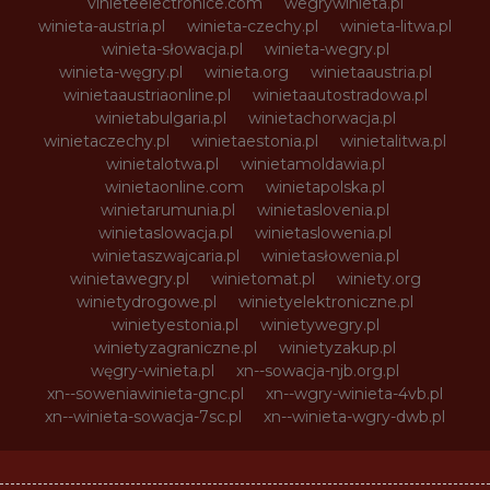
vinieteelectronice.com
wegrywinieta.pl
winieta-austria.pl
winieta-czechy.pl
winieta-litwa.pl
winieta-słowacja.pl
winieta-wegry.pl
winieta-węgry.pl
winieta.org
winietaaustria.pl
winietaaustriaonline.pl
winietaautostradowa.pl
winietabulgaria.pl
winietachorwacja.pl
winietaczechy.pl
winietaestonia.pl
winietalitwa.pl
winietalotwa.pl
winietamoldawia.pl
winietaonline.com
winietapolska.pl
winietarumunia.pl
winietaslovenia.pl
winietaslowacja.pl
winietaslowenia.pl
winietaszwajcaria.pl
winietasłowenia.pl
winietawegry.pl
winietomat.pl
winiety.org
winietydrogowe.pl
winietyelektroniczne.pl
winietyestonia.pl
winietywegry.pl
winietyzagraniczne.pl
winietyzakup.pl
węgry-winieta.pl
xn--sowacja-njb.org.pl
xn--soweniawinieta-gnc.pl
xn--wgry-winieta-4vb.pl
xn--winieta-sowacja-7sc.pl
xn--winieta-wgry-dwb.pl