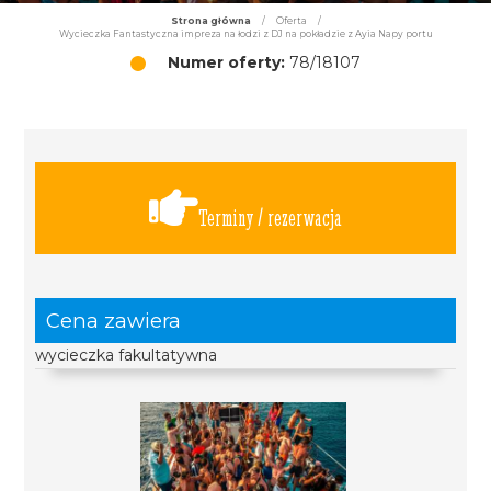
Strona główna
/
Oferta
/
Wycieczka Fantastyczna impreza na łodzi z DJ na pokładzie z Ayia Napy portu
Numer oferty:
78/18107
Terminy / rezerwacja
Cena zawiera
wycieczka fakultatywna