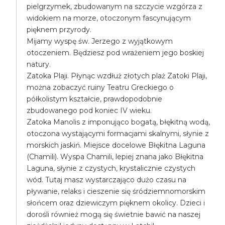
pielgrzymek, zbudowanym na szczycie wzgórza z
widokiem na morze, otoczonym fascynującym
pięknem przyrody.
Mijamy wyspę św. Jerzego z wyjątkowym
otoczeniem. Będziesz pod wrażeniem jego boskiej
natury.
Zatoka Plaji. Płynąc wzdłuż złotych plaż Zatoki Plaji,
można zobaczyć ruiny Teatru Greckiego o
półkolistym kształcie, prawdopodobnie
zbudowanego pod koniec IV wieku.
Zatoka Manolis z imponująco bogatą, błękitną wodą,
otoczona wystającymi formacjami skalnymi, słynie z
morskich jaskiń. Miejsce docelowe Błękitna Laguna
(Chamili). Wyspa Chamili, lepiej znana jako Błękitna
Laguna, słynie z czystych, krystalicznie czystych
wód. Tutaj masz wystarczająco dużo czasu na
pływanie, relaks i cieszenie się śródziemnomorskim
słońcem oraz dziewiczym pięknem okolicy. Dzieci i
dorośli również mogą się świetnie bawić na naszej