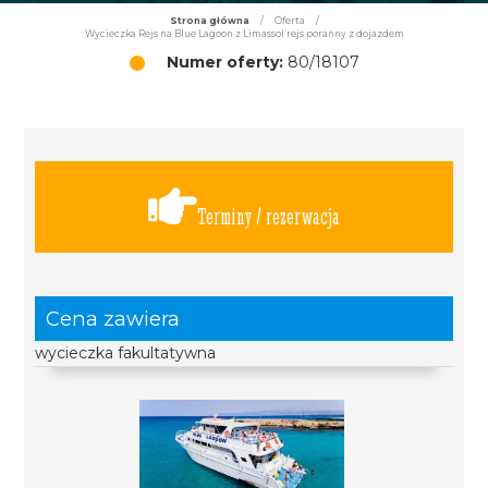
Strona główna
/
Oferta
/
Wycieczka Rejs na Blue Lagoon z Limassol rejs poranny z dojazdem
Numer oferty:
80/18107
Terminy / rezerwacja
Cena zawiera
wycieczka fakultatywna