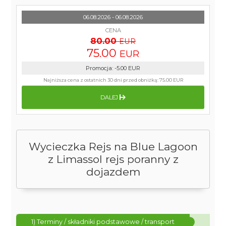
06.08.2026 - 06.08.2026
CENA
80.00
EUR
75.00
EUR
Promocja
:
-5.00
EUR
Najniższa cena z ostatnich 30 dni przed obniżką:
75.00 EUR
DALEJ
Wycieczka Rejs na Blue Lagoon
z Limassol rejs poranny z
dojazdem
1) Terminy / składniki podstawowe / transport