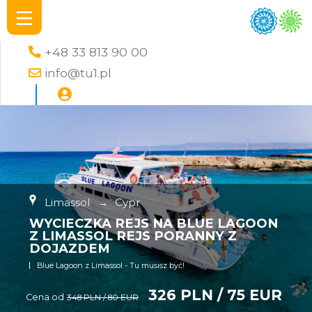
+48 33 813 90 00
info@tu1.pl
Limassol
→
Cypr
WYCIECZKA REJS NA BLUE LAGOON
Z LIMASSOL REJS PORANNY Z
DOJAZDEM
Blue Lagoon z Limassol - Tu musisz być!
326 PLN / 75 EUR
Cena od
348 PLN / 80 EUR