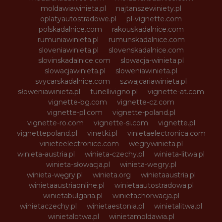
moldawiawinieta.pl
najtanszewiniety.pl
oplatyautostradowe.pl
pl-vignette.com
polskadalnice.com
rakouskadalnice.com
rumuniawinieta.pl
rumunskadalnice.com
sloveniawinieta.pl
slovenskadalnice.com
slovinskadalnice.com
slowacja-winieta.pl
slowacjawinieta.pl
sloweniawinieta.pl
svycarskadalnice.com
szwajcariawinieta.pl
słoweniawinieta.pl
tunellivigno.pl
vignette-at.com
vignette-bg.com
vignette-cz.com
vignette-pl.com
vignette-poland.pl
vignette-ro.com
vignette-si.com
vignette.pl
vignettepoland.pl
vinetki.pl
vinietaelectronica.com
vinieteelectronice.com
wegrywinieta.pl
winieta-austria.pl
winieta-czechy.pl
winieta-litwa.pl
winieta-słowacja.pl
winieta-wegry.pl
winieta-węgry.pl
winieta.org
winietaaustria.pl
winietaaustriaonline.pl
winietaautostradowa.pl
winietabulgaria.pl
winietachorwacja.pl
winietaczechy.pl
winietaestonia.pl
winietalitwa.pl
winietalotwa.pl
winietamoldawia.pl