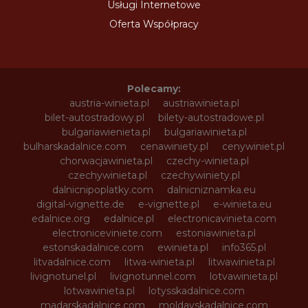
Usługi Internetowe
Oferta Współpracy
Polecamy:
austria-winieta.pl
austriawinieta.pl
bilet-autostradowy.pl
bilety-autostradowe.pl
bulgariawienieta.pl
bulgariawinieta.pl
bulharskadalnice.com
cenawiniety.pl
cenywiniet.pl
chorwacjawinieta.pl
czechy-winieta.pl
czechywinieta.pl
czechywiniety.pl
dalnicnipoplatky.com
dalnicniznamka.eu
digital-vignette.de
e-vignette.pl
e-winieta.eu
edalnice.org
edalnice.pl
electronicavinieta.com
electroniceviniete.com
estoniawinieta.pl
estonskadalnice.com
ewinieta.pl
info365.pl
litvadalnice.com
litwa-winieta.pl
litwawinieta.pl
livignotunel.pl
livignotunnel.com
lotvawinieta.pl
lotwawinieta.pl
lotysskadalnice.com
madarskadalnice.com
moldavskadalnice.com